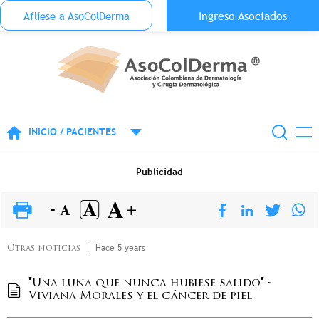
Menu Top Anónimo
Ingreso Asociados
Aflíese a AsoColDerma
Pasar al contenido principal
INICIO / PACIENTES
Publicidad
Hace 5 years
Otras noticias
"Una luna que nunca hubiese salido" -
Viviana Morales y el cáncer de piel