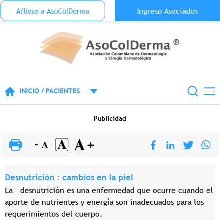
Menu Top Anónimo
Ingreso Asociados
Aflíese a AsoColDerma
Pasar al contenido principal
INICIO / PACIENTES
Publicidad
Desnutrición : cambios en la piel
La desnutrición es una enfermedad que ocurre cuando el
aporte de nutrientes y energía son inadecuados para los
requerimientos del cuerpo.