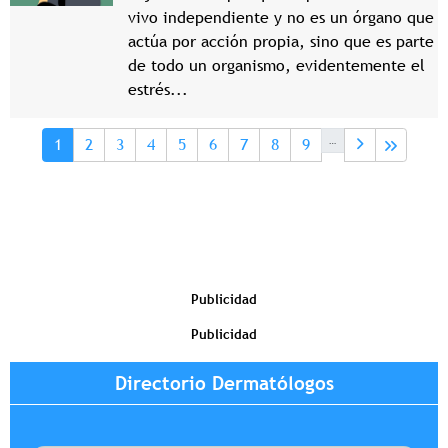
vivo independiente y no es un órgano que
actúa por acción propia, sino que es parte
de todo un organismo, evidentemente el
estrés...
Paginación
Página actual
Page
Page
Page
Page
Page
Page
Page
Page
…
1
2
3
4
5
6
7
8
9
Publicidad
Publicidad
Directorio Dermatólogos