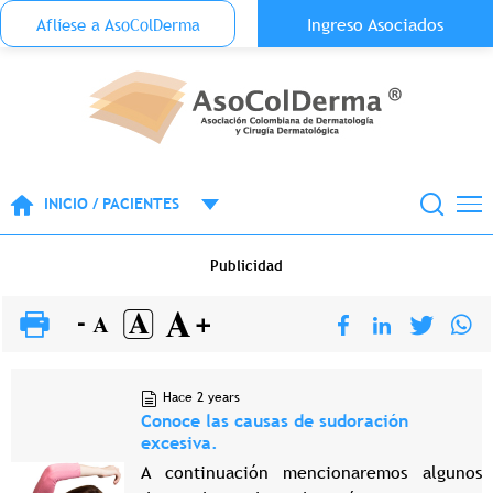
Menu Top Anónimo
Ingreso Asociados
Aflíese a AsoColDerma
Pasar al contenido principal
INICIO / PACIENTES
Publicidad
Hace 2 years
Conoce las causas de sudoración
excesiva.
A continuación mencionaremos algunos