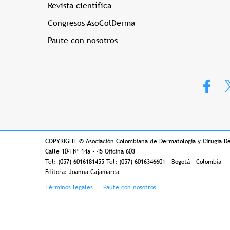
Revista científica
Congresos AsoColDerma
Paute con nosotros
COPYRIGHT
©
Asociación Colombiana de Dermatología y Cirugía D
Calle 104 Nº 14a - 45 Oficina 603
Tel: (057) 6016181455 Tel: (057) 6016346601 - Bogotá - Colombia
Editora: Joanna Cajamarca
Footer
Términos legales
Paute con nosotros