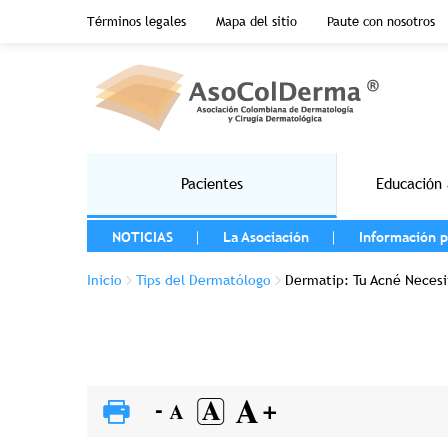
Menu top header
Términos legales
Mapa del sitio
Paute con nosotros
Pasar al contenido principal
Main navigation
Pacientes
Educación 
MENU LEFT
NOTICIAS
La Asociación
Información p
Sobrescribir enlaces de ayuda a la na
Inicio
Tips del Dermatólogo
Dermatip: Tu Acné Necesi