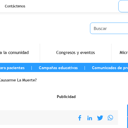
Menu
Contáctenos
Buscar
a la comunidad
Congresos y eventos
Micr
ara pacientes
Campañas educativas
Comunicados de pr
vegación
 Causarme La Muerte?
Publicidad