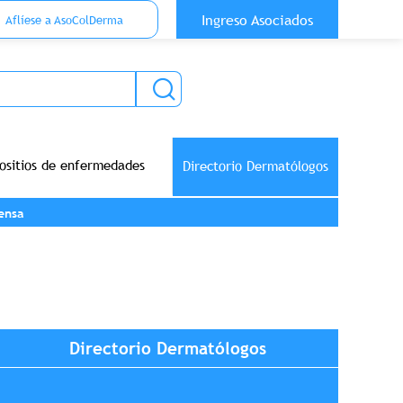
 Top Anónimo
Ingreso Asociados
Aflíese a AsoColDerma
ositios de enfermedades
Directorio Dermatólogos
ensa
Directorio Dermatólogos