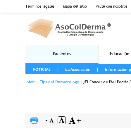
Menu top header
Términos legales
Mapa del sitio
Paute con nosotros
Pasar al contenido principal
Main navigation
Pacientes
Educación 
MENU LEFT
NOTICIAS
La Asociación
Información p
Sobrescribir enlaces de ayuda a la na
Inicio
Tips del Dermatólogo
¿El Cáncer de Piel Podría