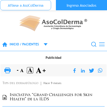
Menu Top Anónimo
Ingreso Asociados
Aflíese a AsoColDerma
Pasar al contenido principal
INICIO / PACIENTES
Publicidad
Hace 9 meses
Tips del dermatólogo
Iniciativa “Grand Challenges for Skin
Health” de la ILDS