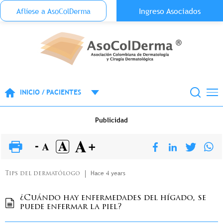
Menu Top Anónimo
Ingreso Asociados
Aflíese a AsoColDerma
Pasar al contenido principal
INICIO / PACIENTES
Publicidad
Hace 4 years
Tips del dermatólogo
¿Cuándo hay enfermedades del hígado, se
puede enfermar la piel?