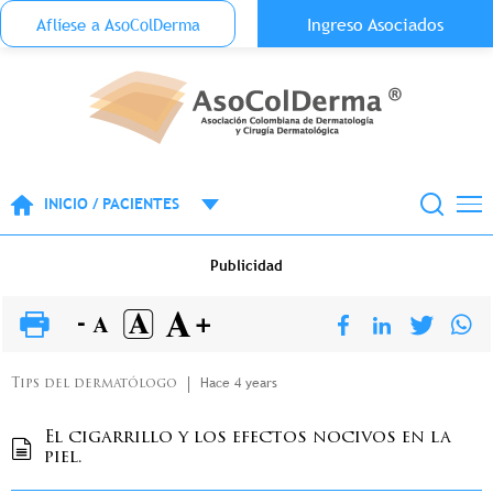
Menu Top Anónimo
Ingreso Asociados
Aflíese a AsoColDerma
Pasar al contenido principal
INICIO / PACIENTES
Publicidad
Hace 4 years
Tips del dermatólogo
El cigarrillo y los efectos nocivos en la
piel.