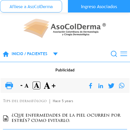
Menu Top Anónimo
Ingreso Asociados
Aflíese a AsoColDerma
Pasar al contenido principal
INICIO / PACIENTES
Publicidad
Hace 5 years
Tips del dermatólogo
¿Que enfermedades de la piel ocurren por
estrés? como evitarlo.