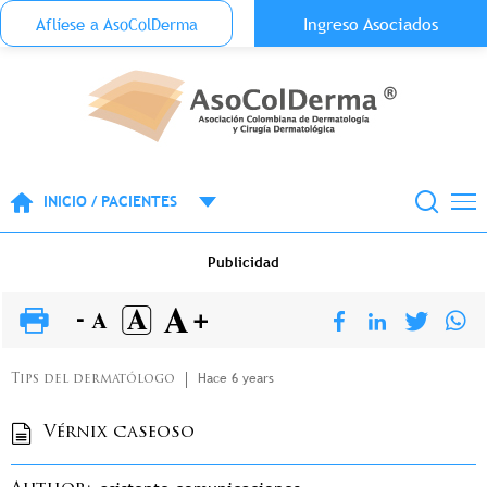
Menu Top Anónimo
Ingreso Asociados
Aflíese a AsoColDerma
Pasar al contenido principal
INICIO / PACIENTES
Publicidad
Hace 6 years
Tips del dermatólogo
Vérnix caseoso