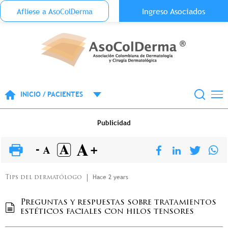
Menu Top Anónimo
Ingreso Asociados
Aflíese a AsoColDerma
Pasar al contenido principal
INICIO / PACIENTES
Publicidad
Hace 2 years
Tips del dermatólogo
Preguntas y respuestas sobre tratamientos
estéticos faciales con hilos tensores