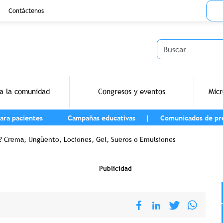
Menu
Contáctenos
Buscar
a la comunidad
Congresos y eventos
Micr
ara pacientes
Campañas educativas
Comunicados de pr
vegación
el? Crema, Ungüento, Lociones, Gel, Sueros o Emulsiones
Publicidad