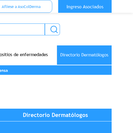
 Top Anónimo
Ingreso Asociados
Aflíese a AsoColDerma
ositios de enfermedades
Directorio Dermatólogos
ensa
Directorio Dermatólogos