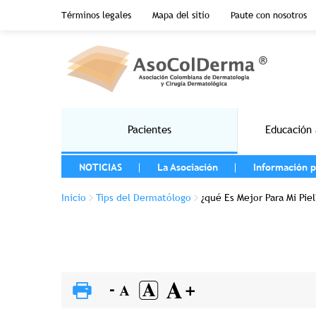
Menu top header
Términos legales
Mapa del sitio
Paute con nosotros
Pasar al contenido principal
Main navigation
Pacientes
Educación 
MENU LEFT
NOTICIAS
La Asociación
Información p
Sobrescribir enlaces de ayuda a la na
Inicio
Tips del Dermatólogo
¿qué Es Mejor Para Mi Pi