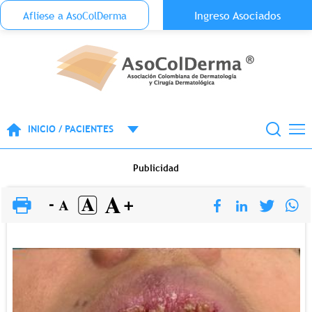
Menu Top Anónimo
Ingreso Asociados
Aflíese a AsoColDerma
Pasar al contenido principal
INICIO / PACIENTES
Publicidad