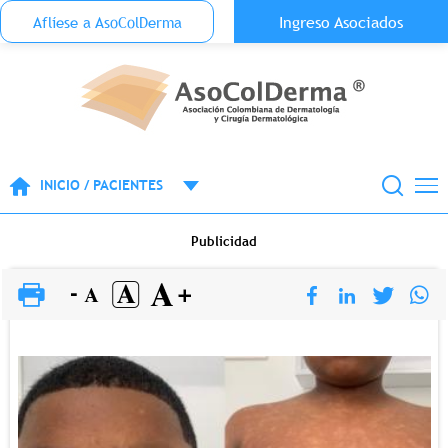
Menu Top Anónimo
Ingreso Asociados
Aflíese a AsoColDerma
Pasar al contenido principal
INICIO / PACIENTES
Publicidad