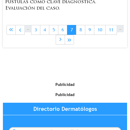
pústulas como clave diagnóstica.
Evaluación del caso.
Paginación
Page
Page
Page
Page
Página actual
Page
Page
Page
Page
…
…
3
4
5
6
7
8
9
10
11
Publicidad
Publicidad
Directorio Dermatólogos