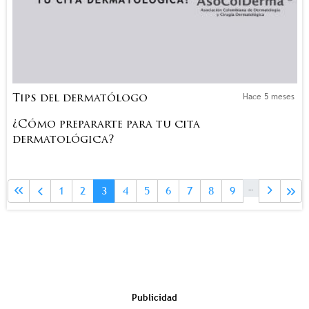
Hace 5 meses
Tips del dermatólogo
¿Cómo prepararte para tu cita
dermatológica?
Paginación
Page
Page
Página actual
Page
Page
Page
Page
Page
Page
…
1
2
3
4
5
6
7
8
9
Publicidad