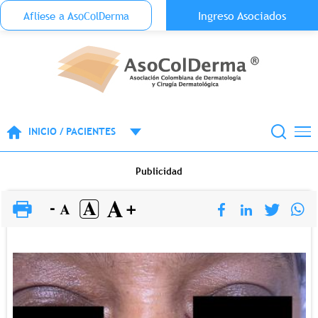
Menu Top Anónimo
Ingreso Asociados
Aflíese a AsoColDerma
Pasar al contenido principal
INICIO / PACIENTES
Publicidad