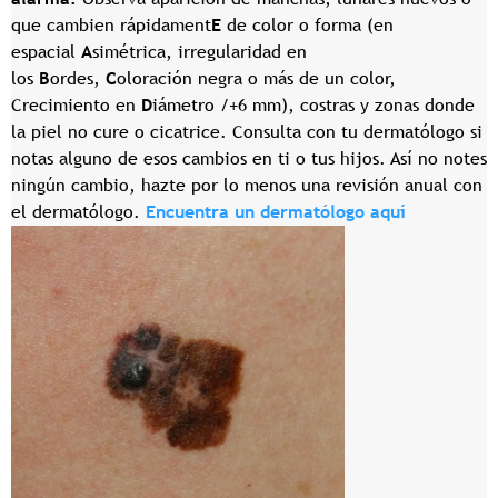
que cambien rápidament
E
de color o forma (en
espacial
A
simétrica, irregularidad en
los
B
ordes,
C
oloración negra o más de un color,
Crecimiento en
D
iámetro /+6 mm), costras y zonas donde
la piel no cure o cicatrice. Consulta con tu dermatólogo si
notas alguno de esos cambios en ti o tus hijos. Así no notes
ningún cambio, hazte por lo menos una revisión anual con
el dermatólogo.
Encuentra un dermatólogo aquí