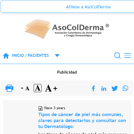
Menu Top Anónimo
Aflíese a AsoColDerma
Pasar al contenido principal
INICIO / PACIENTES
Publicidad
Hace 3 years
Tipos de cáncer de piel más comunes,
claves para detectarlos y consultar con
tu Dermatólogo: