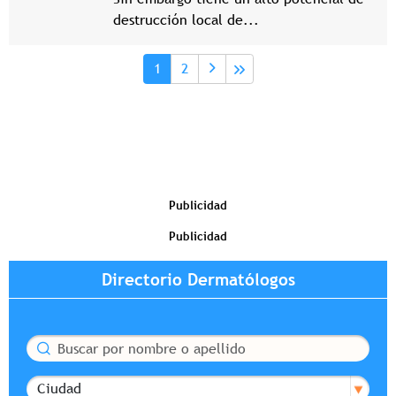
destrucción local de...
Paginación
Página actual
Page
1
2
Publicidad
Publicidad
Directorio Dermatólogos
Buscar
Ciudad