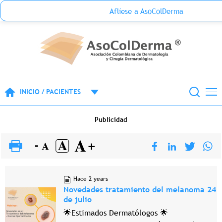
Menu Top Anónimo
Aflíese a AsoColDerma
Pasar al contenido principal
INICIO / PACIENTES
Publicidad
Hace 2 years
Novedades tratamiento del melanoma 24
de julio
🌟Estimados Dermatólogos 🌟