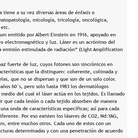
tiene a su vez diversas áreas de énfasis o
atopatología, micología, tricología, oncológica,
 etc.
ntum emitido por Albert Einstein en 1916, apoyado en
o electromagnético y luz. Láser es un acrónimo del
la emisión estimulada de radiación” (Light Amplification
haz fuerte de luz, cuyos fotones son sincrónicos en
acterísticas que la distinguen: coherente, colimada y
las, que no se dispersan y que son de un solo color.
 años 60´s, pero solo hasta 1983 los dermatólogos
medio del cual el láser actúa en los tejidos. Es llamado
ir que cada lesión o cada tejido absorben de manera
 una onda de características específicas; así para cada
diferente. Por eso existen los láseres de CO2, Nd:YAG,
ium, entre muchos otros. Cada uno de estos con un
ucturas determinadas y con una penetración de acuerdo