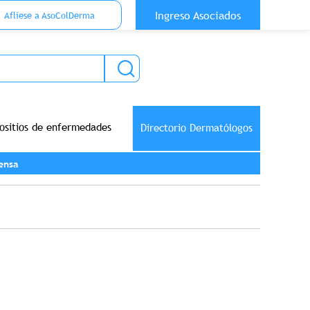
 Top Anónimo
Ingreso Asociados
Aflíese a AsoColDerma
ositios de enfermedades
Directorio Dermatólogos
ensa