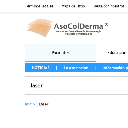
Menu top header
Términos legales
Mapa del sitio
Paute con nosotros
Pasar al contenido principal
Main navigation
Pacientes
Educación 
MENU LEFT
NOTICIAS
La Asociación
Información p
láser
Sobrescribir enlaces de ayuda a la na
Inicio
Láser