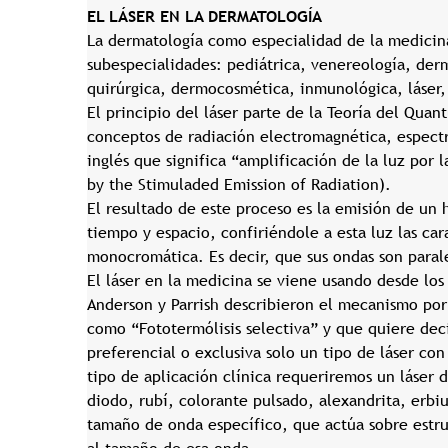
EL LÁSER EN LA DERMATOLOGÍA
La dermatología como especialidad de la medicina 
subespecialidades: pediátrica, venereología, derm
quirúrgica, dermocosmética, inmunológica, láser,
El principio del láser parte de la Teoría del Qua
conceptos de radiación electromagnética, espectr
inglés que significa “amplificación de la luz por 
by the Stimuladed Emission of Radiation).
El resultado de este proceso es la emisión de un 
tiempo y espacio, confiriéndole a esta luz las car
monocromática. Es decir, que sus ondas son parale
El láser en la medicina se viene usando desde los
Anderson y Parrish describieron el mecanismo por 
como “Fototermólisis selectiva” y que quiere dec
preferencial o exclusiva solo un tipo de láser con
tipo de aplicación clínica requeriremos un láser 
diodo, rubí, colorante pulsado, alexandrita, erb
tamaño de onda específico, que actúa sobre estr