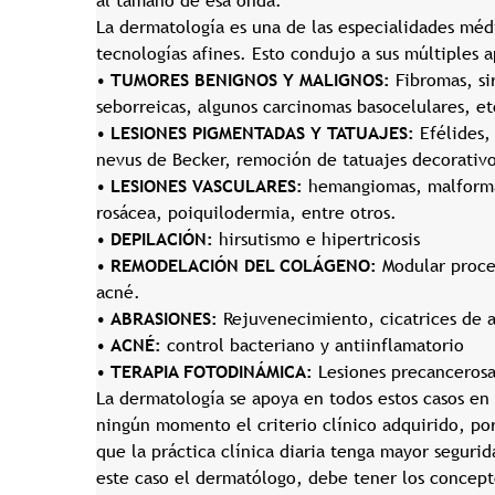
al tamaño de esa onda.
La dermatología es una de las especialidades médi
tecnologías afines. Esto condujo a sus múltiples a
•
TUMORES BENIGNOS Y MALIGNOS:
Fibromas, si
seborreicas, algunos carcinomas basocelulares, et
•
LESIONES PIGMENTADAS Y TATUAJES:
Efélides,
nevus de Becker, remoción de tatuajes decorativo
•
LESIONES VASCULARES:
hemangiomas, malformaci
rosácea, poiquilodermia, entre otros.
•
DEPILACIÓN:
hirsutismo e hipertricosis
•
REMODELACIÓN DEL COLÁGENO:
Modular proces
acné.
•
ABRASIONES:
Rejuvenecimiento, cicatrices de 
•
ACNÉ:
control bacteriano y antiinflamatorio
•
TERAPIA FOTODINÁMICA:
Lesiones precancerosa
La dermatología se apoya en todos estos casos en
ningún momento el criterio clínico adquirido, po
que la práctica clínica diaria tenga mayor segurid
este caso el dermatólogo, debe tener los concept