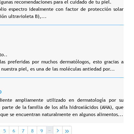
gunas recomendaciones para el cuidado de tu piel.
plio espectro idealmente con factor de protección solar
ón ultravioleta B),...
to..
las preferidas por muchos dermatólogos, esto gracias a
 nuestra piel, es una de las moléculas antiedad por...
O
diente ampliamente utilizado en dermatología por su
e parte de la familia de los alfa hidroxiácidos (AHA), que
 que se encuentran naturalmente en algunos alimentos...
actual
ge
Page
Page
Page
Page
Page
…
5
6
7
8
9