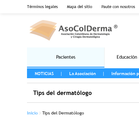
Menu top header
Términos legales
Mapa del sitio
Paute con nosotros
Pasar al contenido principal
Main navigation
Pacientes
Educación 
MENU LEFT
NOTICIAS
La Asociación
Información p
Tips del dermatólogo
Sobrescribir enlaces de ayuda a la na
Inicio
Tips del Dermatólogo