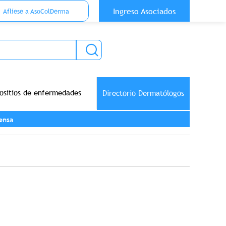
 Top Anónimo
Ingreso Asociados
Aflíese a AsoColDerma
ositios de enfermedades
Directorio Dermatólogos
ensa