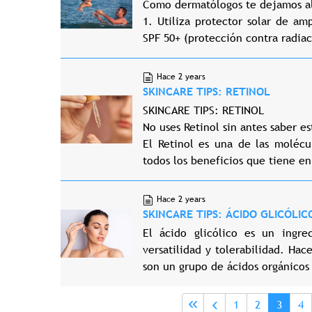
Como dermatólogos te dejamos al
1. Utiliza protector solar de am
SPF 50+ (protección contra radiaci
Hace 2 years
SKINCARE TIPS: RETINOL
SKINCARE TIPS: RETINOL
No uses Retinol sin antes saber es
El Retinol es una de las molécu
todos los beneficios que tiene en
Hace 2 years
SKINCARE TIPS: ÁCIDO GLICÓLIC
El ácido glicólico es un ingre
versatilidad y tolerabilidad. Hac
son un grupo de ácidos orgánicos
Paginación
Page
Page
Página 
Pa
1
2
3
4