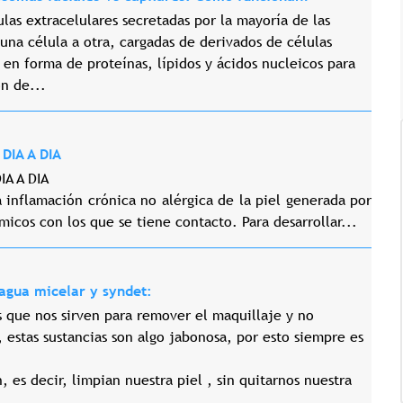
as extracelulares secretadas por la mayoría de las
una célula a otra, cargadas de derivados de células
en forma de proteínas, lípidos y ácidos nucleicos para
n de...
DIA A DIA
A A DIA
a inflamación crónica no alérgica de la piel generada por
micos con los que se tiene contacto. Para desarrollar...
Tricología: Expertos en
salud capilar
 agua micelar y syndet:
s que nos sirven para remover el maquillaje y no
, estas sustancias son algo jabonosa, por esto siempre es
Tags:
Tricologia
, es decir, limpian nuestra piel , sin quitarnos nuestra