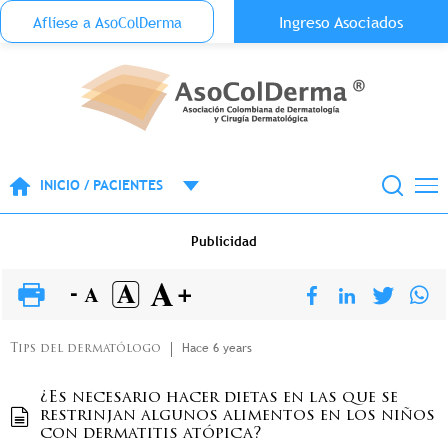
Menu Top Anónimo
Ingreso Asociados
Aflíese a AsoColDerma
Pasar al contenido principal
INICIO / PACIENTES
Publicidad
Hace 6 years
Tips del dermatólogo
¿Es necesario hacer dietas en las que se
restrinjan algunos alimentos en los niños
con dermatitis atópica?