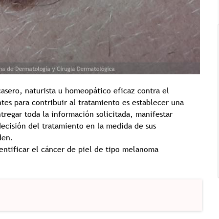
Tricología: Expertos en
sero, naturista u homeopático eficaz contra el
salud capilar
s para contribuir al tratamiento es establecer una
regar toda la información solicitada, manifestar
decisión del tratamiento en la medida de sus
den.
Tags:
Tricologia
ntificar el cáncer de piel de tipo melanoma