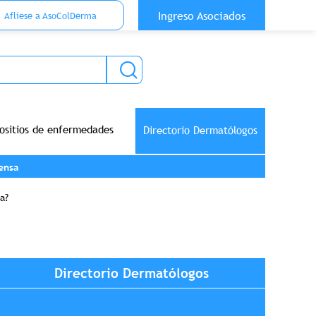
 Top Anónimo
Ingreso Asociados
Aflíese a AsoColDerma
ositios de enfermedades
Directorio Dermatólogos
ensa
a?
Directorio Dermatólogos