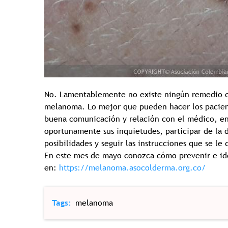
No. Lamentablemente no existe ningún remedio ca
melanoma. Lo mejor que pueden hacer los paciente
buena comunicación y relación con el médico, ent
oportunamente sus inquietudes, participar de la 
posibilidades y seguir las instrucciones que se le 
En este mes de mayo conozca cómo prevenir e ide
en:
https://melanoma.asocolderma.org.co/
Tags
melanoma