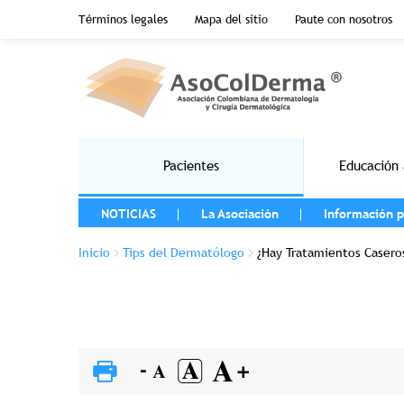
Menu top header
Términos legales
Mapa del sitio
Paute con nosotros
Pasar al contenido principal
Main navigation
Pacientes
Educación 
MENU LEFT
NOTICIAS
La Asociación
Información p
Sobrescribir enlaces de ayuda a la na
Inicio
Tips del Dermatólogo
¿Hay Tratamientos Casero