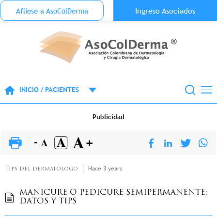
Menu Top Anónimo
Ingreso Asociados
Aflíese a AsoColDerma
Pasar al contenido principal
INICIO / PACIENTES
Publicidad
Hace 3 years
Tips del dermatólogo
MANICURE O PEDICURE SEMIPERMANENTE:
DATOS Y TIPS