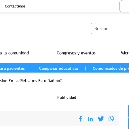
Menu
Contáctenos
Buscar
a la comunidad
Congresos y eventos
Micr
ara pacientes
Campañas educativas
Comunicados de pr
vegación
ión En La Piel... ¿es Esto Dañino?
Publicidad