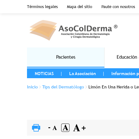
Menu top header
Términos legales
Mapa del sitio
Paute con nosotros
Pasar al contenido principal
Main navigation
Pacientes
Educación 
MENU LEFT
NOTICIAS
La Asociación
Información p
Sobrescribir enlaces de ayuda a la na
Inicio
Tips del Dermatólogo
Limón En Una Herida o Les