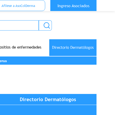
 Top Anónimo
Ingreso Asociados
Aflíese a AsoColDerma
ositios de enfermedades
Directorio Dermatólogos
ensa
Directorio Dermatólogos